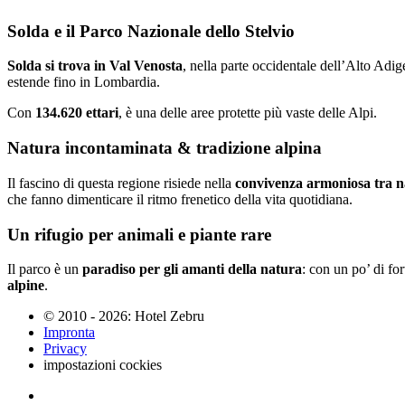
Solda e il Parco Nazionale dello Stelvio
Solda si trova in Val Venosta
, nella parte occidentale dell’Alto Adi
estende fino in Lombardia.
Con
134.620 ettari
, è una delle aree protette più vaste delle Alpi.
Natura incontaminata & tradizione alpina
Il fascino di questa regione risiede nella
convivenza armoniosa tra nat
che fanno dimenticare il ritmo frenetico della vita quotidiana.
Un rifugio per animali e piante rare
Il parco è un
paradiso per gli amanti della natura
: con un po’ di fo
alpine
.
© 2010 - 2026: Hotel Zebru
Impronta
Privacy
impostazioni cockies