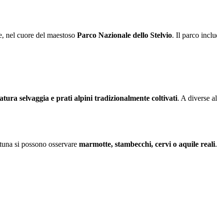
ge, nel cuore del maestoso
Parco Nazionale dello Stelvio
. Il parco incl
ura selvaggia e prati alpini tradizionalmente coltivati
. A diverse a
rtuna si possono osservare
marmotte, stambecchi, cervi o aquile reali