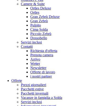
Camere & Suite
Ortles Deluxe
Ortles
Gran Zebrù Deluxe
Gran Zebrù
Pulpito
Cima Solda
Piccolo Zebrù
Dossobello
Servizi inclusi
Contatti
Richiesta d'offerta
Prenota camera
Arrivo
Wetter
Newsletter
Offerte di lavoro
i nostri partner
Offerte
Prezzi giornalieri
Pacchetti estive
Pacchetti invernali
Vacanze in famiglia a Solda
Servizi inclusi