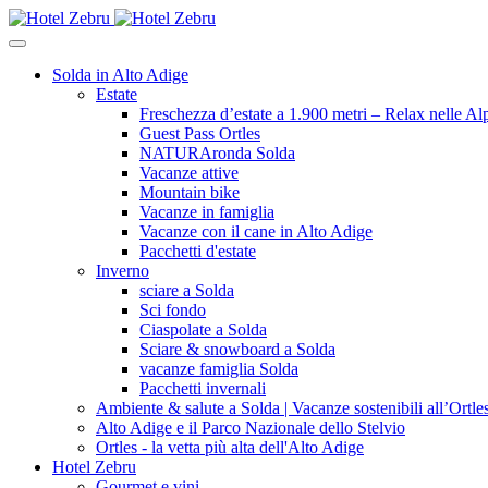
Solda in Alto Adige
Estate
Freschezza d’estate a 1.900 metri – Relax nelle Alp
Guest Pass Ortles
NATURAronda Solda
Vacanze attive
Mountain bike
Vacanze in famiglia
Vacanze con il cane in Alto Adige
Pacchetti d'estate
Inverno
sciare a Solda
Sci fondo
Ciaspolate a Solda
Sciare & snowboard a Solda
vacanze famiglia Solda
Pacchetti invernali
Ambiente & salute a Solda | Vacanze sostenibili all’Ortle
Alto Adige e il Parco Nazionale dello Stelvio
Ortles - la vetta più alta dell'Alto Adige
Hotel Zebru
Gourmet e vini