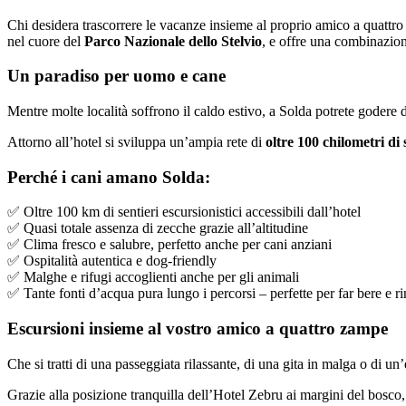
Chi desidera trascorrere le vacanze insieme al proprio amico a quattro
nel cuore del
Parco Nazionale dello Stelvio
, e offre una combinazio
Un paradiso per uomo e cane
Mentre molte località soffrono il caldo estivo, a Solda potrete godere 
Attorno all’hotel si sviluppa un’ampia rete di
oltre 100 chilometri di 
Perché i cani amano Solda:
✅ Oltre 100 km di sentieri escursionistici accessibili dall’hotel
✅ Quasi totale assenza di zecche grazie all’altitudine
✅ Clima fresco e salubre, perfetto anche per cani anziani
✅ Ospitalità autentica e dog-friendly
✅ Malghe e rifugi accoglienti anche per gli animali
✅ Tante fonti d’acqua pura lungo i percorsi – perfette per far bere e ri
Escursioni insieme al vostro amico a quattro zampe
Che si tratti di una passeggiata rilassante, di una gita in malga o di 
Grazie alla posizione tranquilla dell’Hotel Zebru ai margini del bosco, 