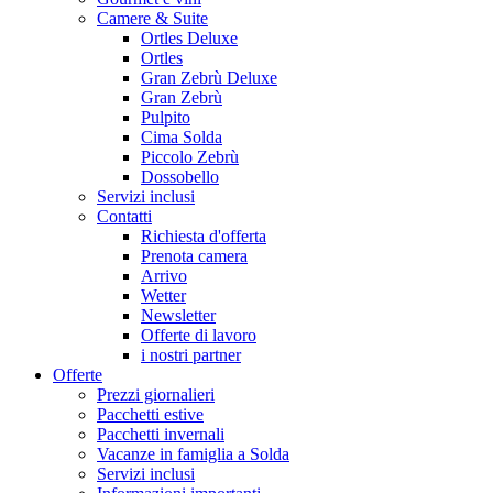
Camere & Suite
Ortles Deluxe
Ortles
Gran Zebrù Deluxe
Gran Zebrù
Pulpito
Cima Solda
Piccolo Zebrù
Dossobello
Servizi inclusi
Contatti
Richiesta d'offerta
Prenota camera
Arrivo
Wetter
Newsletter
Offerte di lavoro
i nostri partner
Offerte
Prezzi giornalieri
Pacchetti estive
Pacchetti invernali
Vacanze in famiglia a Solda
Servizi inclusi