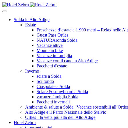
Solda in Alto Adige
Estate
Freschezza d’estate a 1.900 metri – Relax nelle Alp
Guest Pass Ortles
NATURAronda Solda
Vacanze attive
Mountain bike
Vacanze in famiglia
Vacanze con il cane in Alto Adige
Pacchetti d'estate
Inverno
sciare a Solda
Sci fondo
Ciaspolate a Solda
Sciare & snowboard a Solda
vacanze famiglia Solda
Pacchetti invernali
Ambiente & salute a Solda | Vacanze sostenibili all’Ortle
Alto Adige e il Parco Nazionale dello Stelvio
Ortles - la vetta più alta dell'Alto Adige
Hotel Zebru
Gourmet e vini